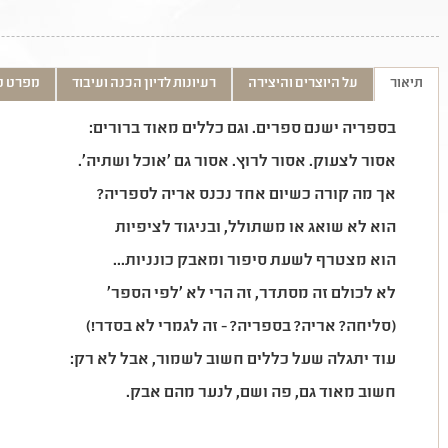
תיאור
על היוצרים והיצירה
רעיונות לדיון הכנה ועיבוד
מפרט ט
בספריה ישנם ספרים. וגם כללים מאוד ברורים:
אסור לצעוק. אסור לרוץ. אסור גם 'אוכל ושתיה'.
אך מה קורה כשיום אחד נכנס אריה לספריה?
הוא לא שואג או משתולל, ובניגוד לציפיות
הוא מצטרף לשעת סיפור ומאבק כונניות...
לא לכולם זה מסתדר, זה הרי לא 'לפי הספר'
(סליחה? אריה? בספריה? - זה לגמרי לא בסדר!)
עוד יתגלה שעל כללים חשוב לשמור, אבל לא רק:
חשוב מאוד גם, פה ושם, לנער מהם אבק.