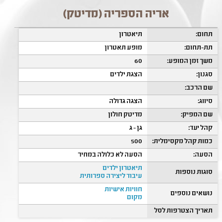
אריה הספריה (מדיטק)
תחום:
תיאטרון
תת-תחום:
מופע תאטרון
משך זמן המופע:
60
סגנון:
הצגת ילדים
שם הרכב:
סיווג:
הצגה גדולה
שם המפיק:
מדיטק חולון
קהל יעד:
גן - ג
כמות קהל מקסימלית:
500
הסעה:
הסעה לא כלולה במחיר
תיאטרון ילדים
סוגות נוספות
עיבוד ליצירה ספרותית
חוויות אישיות
נושאים נוספים
מקום
תאריך הצטרפות לסל