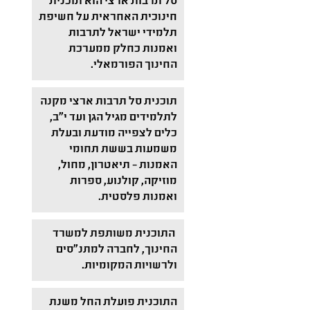
סל תרבות ארצי הוא תוכנית
חינוכית האחראית על חשיפת
תלמידי ישראל לתרבות
ואמנות כחלק ממערכת
החינוך הפורמאלי.
תוכנית סל תרבות ארצי מקנה
לתלמידים מגיל הגן ועד י"ב,
כלים לצפייה מודעת ובעלת
משמעות בששת תחומי
האמנות – תיאטרון, מחול,
מוזיקה, קולנוע, ספרות
ואמנות פלסטית.
התוכנית משותפת למשרד
החינוך, לחברה למתנ"סים
ולרשויות המקומיות.
התוכנית פועלת החל משנת