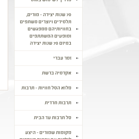
מדריך לשימוש באתר
ב
א
70 שנות יצירה - מורים,
ה
תלמידים ויוצרים משתפים
ד
בחוויותיהם ממפגשים
ה
ומופעים המשתתפים
ה
במיזם 70 שנות יצירה
ה
ש
זמר עברי
פ
אקדמיה ברשת
מלוא הסל חוויות - תרבות
תרבות חרדית
סל תרבות עד הבית
מקומות שמורים - היצע