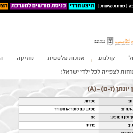
היצע חרדי
כניסת מורשים למערכת
הצט
ה
|
ממונת נגישות
|
ל
קולנוע
אמנות פלסטית
מוזיקה
הי
חות לצפייה לכל ילדי ישראל!
 יונתן (ז-ט) - (A)
ם:
ספרות
תחום:
מפגש עם סופר או משורר
 זמן המופע:
50
ון:
פרוזה