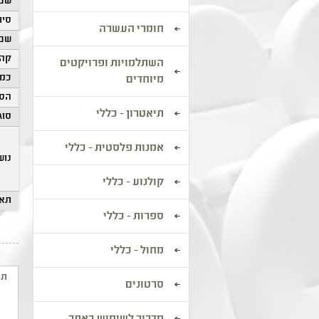
שם 
סיוו
חומרי העשרה
שם 
קהל
השתלמויות ופרויקטים
כמו
מיוחדים
הסע
תיאטרון - כללי
סוג
אמנות פלסטית - כללי
נוש
קולנוע - כללי
תאר
ספרות - כללי
מחול - כללי
תי
סרטונים