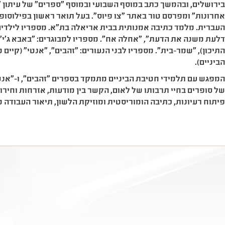
ירושלים, ובהמשך כתב במוסף השבועי ובמוסף "ספרים" של עיתון "
חרונות" ומפרסם טור באתר "צו פיוס". בעל תואר ראשון בפילוסו
עברית. מלמד כתיבה אמנותית בבית אריאלה בת"א. מספריו לילדים: 
לעת משנה את הדעת", "אחלה אח". מספריו למבוגרים: "באבא ג'י"
תיכון), "שמר-בית". מספריו לבני הנעורים: "זהבים", "אנטי" (קיי
ביניים).
מפגש עם תלמידי חטיבת הביניים מתמקד בספרים "זהבים", ו-"אנטי
ל סופרים בחיי תרבותו של לאום, הקשר בין מודעות, אזרחות וחירו
יתוח רעיונות, כתיבה הומוריסטית ומוזיקת הלשון, תיאור העבודה מו