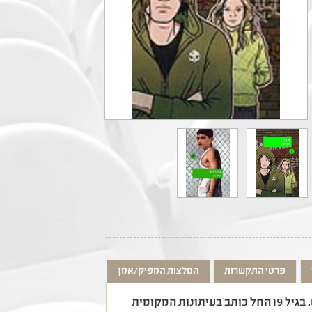
פרטי התקשרות
המלצות המפיק/אמן
יונתן יבין נולד ב-1972 בניו-יורק ועלה ארצה עם משפחתו בגיל שלוש. בגיל 19 החל כותב בעיתונות המקומית