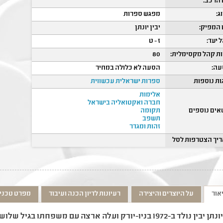
הרכב:
ג:
מפגש ספרות
המפיק:
יבין יונתן
 יעד:
ז - ט
ת קהל מקסימלית:
80
ה:
הסעה לא כלולה במחיר
ות נוספות
ספרות ישראלית עכשווית
אלימות
חברה ואקטואליה בישראל
אים נוספים
תקומה
תשפב
זהות ומגדר
יך הצטרפות לסל
אור
על היוצרים והיצירה
רעיונות לדיון הכנה ועיבוד
מפרט טכני