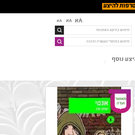
רפות להיצע
Aא
Aא
Aא
צע נוסף