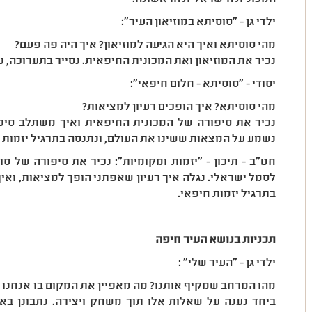
ילדי גן - ״סוסיתא במוזיאון העיר״:
מהי סוסיתא ואיך היא הגיעה למוזיאון? איך היה פה פעם?
נכיר את המוזיאון ואת המכונית החיפאית. נסייר בתערוכה, נ
יסודי - ״סוסיתא - חלום חיפאי״:
מהי סוסיתא? איך הופכים רעיון למציאות?
נכיר את סיפורה של המכונית החיפאית ואיך משתלב סיפ
נשמע על המצאות ששינו את העולם, ונתנסה בתרגיל יזמות ח
חט"ב - תיכון - ״יזמות ומקומיות״: נכיר את סיפורה של ס
לסמל ישראלי. נגלה איך רעיון שאפתני הופך למציאות, וא
בתרגיל יזמות חיפאי.
תכניות בנושא העיר חיפה
ילדי גן - ״העיר שלי״ :
מהו המרחב שמקיף אותנו? מה מאפיין את המקום בו אנחנו ג
ביחד נענה על שאלות אלו תוך משחק ויצירה. נתבונן באנ