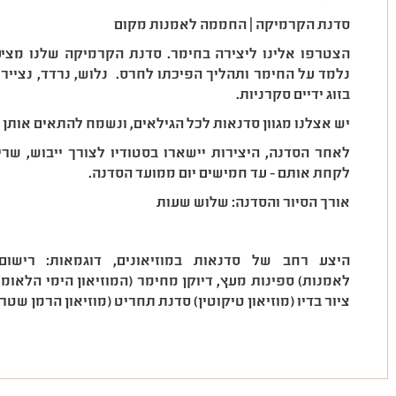
סדנת הקרמיקה | החממה לאמנות מקום
הצטרפו אלינו ליצירה בחימר. סדנת הקרמיקה שלנו מציעה
נלמד על החימר ותהליך הפיכתו לחרס. נלוש, נרדד, נצייר ו
בזוג ידיים סקרניות.
יש אצלנו מגוון סדנאות לכל הגילאים, ונשמח להתאים אותן ב
לאחר הסדנה, היצירות יישארו בסטודיו לצורך ייבוש, שריפה
לקחת אותם - עד חמישים יום ממועד הסדנה.
אורך הסיור והסדנה: שלוש שעות
היצע רחב של סדנאות במוזיאונים, דוגמאות: רישום 
לאמנות) ספינות מעץ, דיוקן מחימר (המוזיאון הימי הלאומי)
ציור בדיו (מוזיאון טיקוטין) סדנת תחריט (מוזיאון הרמן שטרו