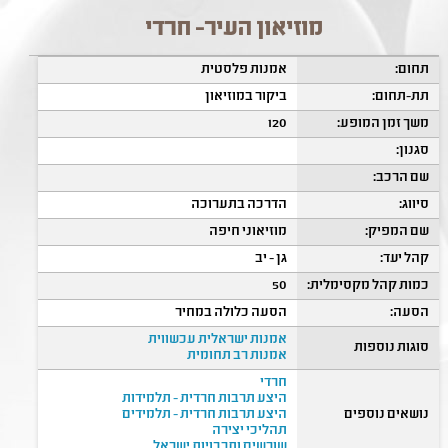
מוזיאון העיר- חרדי
תחום:
אמנות פלסטית
תת-תחום:
ביקור במוזיאון
משך זמן המופע:
120
סגנון:
שם הרכב:
סיווג:
הדרכה בתערוכה
שם המפיק:
מוזיאוני חיפה
קהל יעד:
גן - יב
כמות קהל מקסימלית:
50
הסעה:
הסעה כלולה במחיר
אמנות ישראלית עכשווית
סוגות נוספות
אמנות רב תחומית
חרדי
היצע תרבות חרדית - תלמידות
נושאים נוספים
היצע תרבות חרדית - תלמידים
תהליכי יצירה
שורשים ותרבויות ישראל