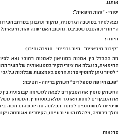
אותנו.
יסודי - ״זהות חיפאית״:
נצא לסיור במושבה הגרמנית, נחקור ונתבונן במרחב העירונ
הייחודית והטבע שסביבנו. נחשוב האם ישנה זהות חיפאית? 
מיוחד!
״קירות חיפאיים״ - סיור גרפיטי - חטיבה ותיכון:
מה ההבדל בין אמנות במוזיאון לאמנות רחוב? נצא לסי
החיפאית, בו נגלה את ציורי הקיר בסמטאותיה של העיר התח
* לסיור ניתן להוסיף סדנת הדפס באמצעות שבלונות על גבי
״פעם היו פה טמפלרים״ משחק בריחה - חטיבה:
המשחק מזמין את המבקרים לצאת למשימה קבוצתית בין ס
את המבקרים למסע מאתגר ומלא במסתורין. המשחק משלב ר
שיסייעו למשתתפים לפתור תעלומה סודית שהתרחשה בימי
ומלך פרוסיה, וילהלם השני ורעייתו, הקיסרית אוגוסטה ויקטוריה
סדנאות