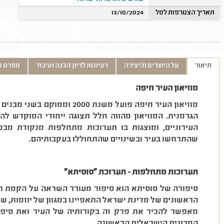
תאריך הצטרפות לסל
13/10/2024
תיאור
על היוצרים והיצירה
רעיונות לדיון הכנה ועיבוד
מפרט ט
מוזיאון העיר חיפה
מוזיאון העיר חיפה פועל משנת 0
הגרמנית. המוזיאון מהווה חלל תצוגה ייחודי המוקדש לה
העירוניים, ומוצגות בו תערוכות מתחלפות מנקודת מבט
שהתרחשו בעיר ובשינויים שהתחוללו בעקבותיהם.
תערוכות מתחלפות - תערוכת ״סוסיתא״
סיפורה של סוסיתא הוא סיפור מעורר השראה על הקמת ת
הראשונים של מדינת ישראל התאפיינו במגוון של יוזמות, שר
מאפשר להכיר את פרק זה בקורותיה של העיר ואת סיפו
המכונית הישראלית הראשונה.