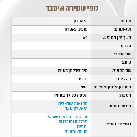
מפי שמירה אימבר
תחום:
תיאטרון
תת-תחום:
מופע תאטרון
משך זמן המופע:
60
סגנון:
שם הרכב:
סיווג:
שם המפיק:
מירי פרלמן בע"מ
קהל יעד:
יב - יב
כמות קהל מקסימלית:
300
הסעה:
הסעה כלולה במחיר
מחזאות ישראלית
סוגות נוספות
תיאטרון נוער
שורשים ותרבויות ישראל
סבלנות וסובלנות
נושאים נוספים
יחסים
חוויות אישיות