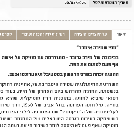
תאריך הצטרפות לסל
20/03/2025
תיאור
על היוצרים והיצירה
רעיונות לדיון הכנה ועיבוד
מפרט ט
"מפי שמירה אימבר"
בכיכובה של מירב גרובר - מונודרמה עם מוזיקה על איש
אף פעם לסתום את הפה.
ההצגה זכתה בפרס הראשון בפסטיבל תיאטרונטו 2024.
השדרנית המיתולוגית שמירה 
בנשמתה. המחזה מתרחש ביום האחרון של חייה. בעוד כ
רפואי שיביא למותה. בתוכנית רדיו מוסיקלית שהיא מ
בחייה. מילדותה הפר
לקליפורניה של ה"סיקסטיז" שם הצטרפה לילדי הפרחים, 
כששיחקה בעירום בגרסה הישראלית של המחזמר "שיער" 
מוסיקה שאף פעם לא היססה לומר בשידור חי את דעתה הנח