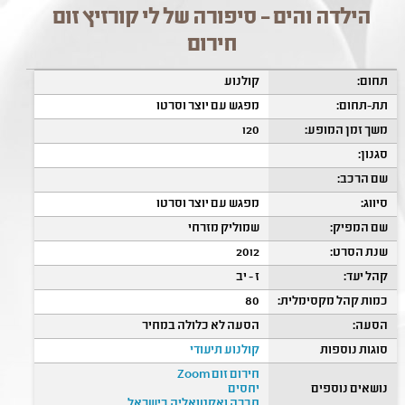
הילדה והים – סיפורה של לי קורזיץ זום
חירום
תחום:
קולנוע
תת-תחום:
מפגש עם יוצר וסרטו
משך זמן המופע:
120
סגנון:
שם הרכב:
סיווג:
מפגש עם יוצר וסרטו
שם המפיק:
שמוליק מזרחי
שנת הסרט:
2012
קהל יעד:
ז - יב
כמות קהל מקסימלית:
80
הסעה:
הסעה לא כלולה במחיר
סוגות נוספות
קולנוע תיעודי
חירום זום Zoom
נושאים נוספים
יחסים
חברה ואקטואליה בישראל