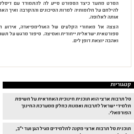
הסרט מתעד כיצד הספורט סייע לה להתמודד עם דיסלקצ
להילחם על חלומותיה למרות הסיכונים וההקרבה ואיך האתג
אותה לאלופה.
הצצה אל מאחורי הקלעים של האולימפיאדה, אירוע הס
ספורטאית ישראלית ייחודית ואמיצה. סיפור מרגש על תשוק
ואהבה יוצאת דופן לים.
קטגוריות
סל תרבות ארצי הוא תוכנית חינוכית האחראית על חשיפת
תלמידי ישראל לתרבות ואמנות כחלק ממערכת החינוך
הפורמאלי.
תוכנית סל תרבות ארצי מקנה לתלמידים מגיל הגן ועד י"ב,