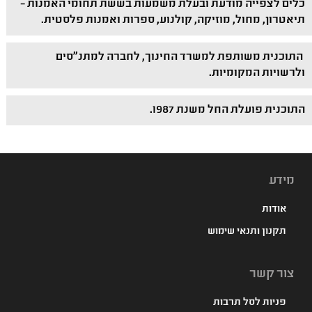
כלים לצפייה מודעת ובעלת משמעות בששת תחומי האמנות –
תיאטרון, מחול, מוזיקה, קולנוע, ספרות ואמנות פלסטית.
התוכנית משותפת למשרד החינוך, לחברה למתנ"סים
ולרשויות המקומיות.
התוכנית פועלת החל משנת 1987.
מידע
אודות
תקנון ותנאי שימוש
צור קשר
פניות לסל תרבות