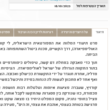
תאריך הצטרפות לסל
18/10/2023
תיאור
על היוצרים והיצירה
רעיונות לדיון הכנה ועיבוד
מפרט ט
סרט תיעודי המלווה את הספורטאית הישראלית, לי קור
האולימפיאדה), דרך הקשיים, סכנת ביטול השתתפותה באיר
הביתה.
תוך כדי מאבקה במחלת דם קשה, טיפולים כימותרפיים וע
בתור התקווה הגדולה של ישראל לאולימפיאדה. הציפיות 
מדליה, אחרת תוגדר על ידי התקשורת ככישלון ואכזבה. הצ
ואף אחד לא מתכוון לעשות לה הנחות במידה ותיכשל במשי
קורזיץ, שעברה פציעות איומות וטלטלות רבות חושפת א
מכמורת, כזו שנזרקה בין מסגרות שהתקשו לקבל אותה, לא
מציל בחופי נתניה, מקום המפלט היחיד בו מצאה שקט ואוש
מרגישה בטוחה בעצמי, אוהבת את עצמי, זה הים" , מעידה על