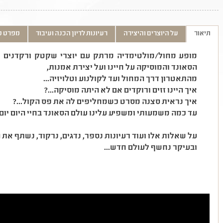
תיאור
על היוצרים והיצירה
רעיונות לדיון הכנה ועיבוד
מפרט ט
מופע מחול/מולטימדיה מרתק עם יוצרי שקטק ורקדנים 
הסאונד והמוסיקה על חיינו ועל יצירת אמנות,
מהתאטרון דרך המחול ועד לקולנוע וטלויזיה...
איך היינו זזים ורוקדים אם לא היתה מוסיקה...?
איך נראית סצנה מסרט כשמחליפים לה את פס הקול...?
עד כמה משמעותי ומשפיע עלינו עולם הסאונד בחיי היום יום..
על שאלות אלו ועוד רעיונות נספר, נדגים, נרקוד, נשתף את
ובעיקר נחשף לעולם חדש...