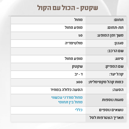
שקטק - הכול עם הקול
תחום:
מחול
תת-תחום:
מופע מחול
משך זמן המופע:
50
סגנון:
מולטימדיה
שם הרכב:
סיווג:
מופע מחול
שם המפיק:
שקטק
קהל יעד:
ד - יב
כמות קהל מקסימלית:
300
הסעה:
הסעה כלולה במחיר
מחול מודרני עכשווי
סוגות נוספות
מחול בין תחומי
נושאים נוספים
כללי
תאריך הצטרפות לסל