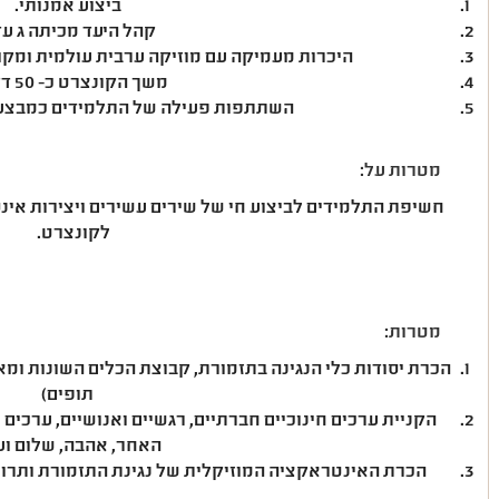
ביצוע אמנותי.
קהל היעד מכיתה ג עד 
היכרות מעמיקה עם מוזיקה ערבית עולמית ומקומי
משך הקונצרט כ- 50 דקות.
השתתפות פעילה של התלמידים כמבצעי
מטרות על:
חשיפת התלמידים לביצוע חי של שירים עשירים ויצירות אינ
לקונצרט.
מטרות:
הכרת יסודות כלי הנגינה בתזמורת, קבוצת הכלים השונות ומ
תופים)
הקניית ערכים חינוכיים חברתיים, רגשיים ואנושיים, ערכים 
האחר, אהבה, שלום וע
הכרת האינטראקציה המוזיקלית של נגינת התזמורת ותר