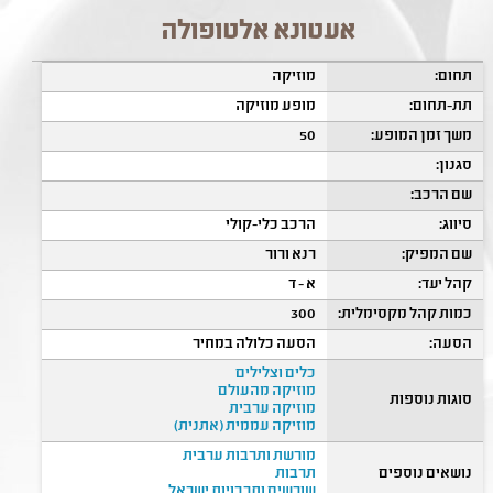
אעטונא אלטופולה
תחום:
מוזיקה
תת-תחום:
מופע מוזיקה
משך זמן המופע:
50
סגנון:
שם הרכב:
סיווג:
הרכב כלי-קולי
שם המפיק:
רנא ורור
קהל יעד:
א - ד
כמות קהל מקסימלית:
300
הסעה:
הסעה כלולה במחיר
כלים וצלילים
מוזיקה מהעולם
סוגות נוספות
מוזיקה ערבית
מוזיקה עממית (אתנית)
מורשת ותרבות ערבית
נושאים נוספים
תרבות
שורשים ותרבויות ישראל