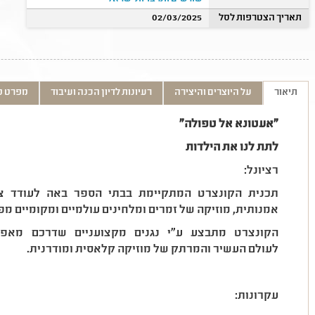
תאריך הצטרפות לסל
02/03/2025
תיאור
על היוצרים והיצירה
רעיונות לדיון הכנה ועיבוד
מפרט ט
"אעטונא אל טפולה"
לתת לנו את הילדות
רציונל:
תכנית הקונצרט המתקיימת בבתי הספר באה לעודד צר
אמנותית, מוזיקה של זמרים ומלחינים עולמיים ומקומיים מפ
הקונצרט מתבצע ע"י נגנים מקצועניים שדרכם מאפ
לעולם העשיר והמרתק של מוזיקה קלאסית ומודרנית.
עקרונות: