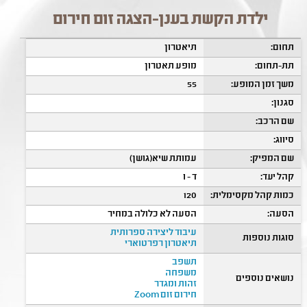
ילדת הקשת בענן-הצגה זום חירום
תחום:
תיאטרון
תת-תחום:
מופע תאטרון
משך זמן המופע:
55
סגנון:
שם הרכב:
סיווג:
שם המפיק:
עמותת שיא(גושן)
קהל יעד:
ד - ו
כמות קהל מקסימלית:
120
הסעה:
הסעה לא כלולה במחיר
עיבוד ליצירה ספרותית
סוגות נוספות
תיאטרון רפרטוארי
תשפב
משפחה
נושאים נוספים
זהות ומגדר
חירום זום Zoom