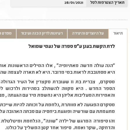
תאריך הצטרפות לסל
28/01/2021
תיאור
על היוצרים והיצירה
רעיונות לדיון הכנה ועיבוד
מפרט ט
לדת הקשת בענן ע"פ ספרה של נעמי שמואל
"הנה עולה חדשה מאתיופיה" , אלו המילים הראשונות א
היא מסתובבת לראות במי מדובר. היא לא תארה לעצמה שהק
מסקרם, צברית בת 11 שעוברת מקצרין אל הע
הספר החדש . היא מקווה להשתלב במהירות ולרכוש לע
והאמירות המעליבות אליהן היא נחשפת מיד עם הגעתה , מבה
מסקרם הפגועה לא מוותרת ,נלחמת על זכותה להיות שייכת 
מתעמתת עם שורשיה ופוגעת ביחסיה עם סבתה האהובה עלי
זהו סיפורה המרגש של ילדה "שונה" , הנלחמת ומיטלטלת בין
והדחקה , שקר ואמת. סיפור אחד קטן המשליך על כולנ