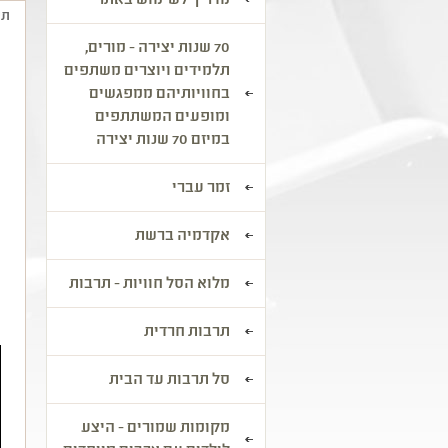
מדריך לשימוש באתר
תי
70 שנות יצירה - מורים,
ת
תלמידים ויוצרים משתפים
בחוויותיהם ממפגשים
"
ומופעים המשתתפים
במיזם 70 שנות יצירה
"
ש
ב
זמר עברי
ה
אקדמיה ברשת
"
ר
מלוא הסל חוויות - תרבות
ה
תרבות חרדית
סל תרבות עד הבית
מקומות שמורים - היצע