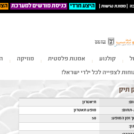
היצע חרדי
כניסת מורשים למערכת
הצט
ה
|
ממונת נגישות
|
ל
קולנוע
אמנות פלסטית
מוזיקה
הי
חות לצפייה לכל ילדי ישראל!
 תיק
ם:
תיאטרון
תחום:
מופע תאטרון
 זמן המופע:
50
ון: