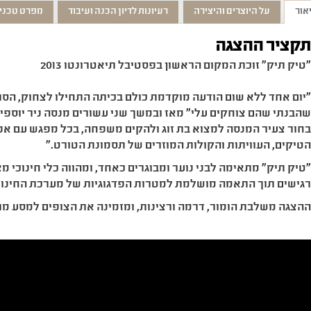
אור
על היוצרים והיצירה
רעיונות לדיון הכנה ועיבוד
מפרט טכני
קציר ההצגה
טיק תיק" זוכת המקום הראשון בפסטיבל תיאטרונטו 2013
יום אחד ללא שום הודעה מוקדמת כולם בכיתה התחילו לצחוק, הס
הבנתי שהם צוחקים עלי" מאז ובמשך שני עשורים מנסה ניר יוספי ל
חור צעיר המנסה למצוא בת זוג ולהקים משפחה, בכל מפגש עם אנש
טיקים, העוויתות והקולות המוזרים של תסמונת הטורט."
טיק תיק" מתאימה לבני נוער ומבוגרים כאחד, ומהווה כלי חינוכי מ
גישים תוך התאמה מושלמת למטרות הפדגוגיות של מערכת החינוך
הצגה משלבת הומור, דרמה ורצינות, ומזמינה את הצופים למסע מר