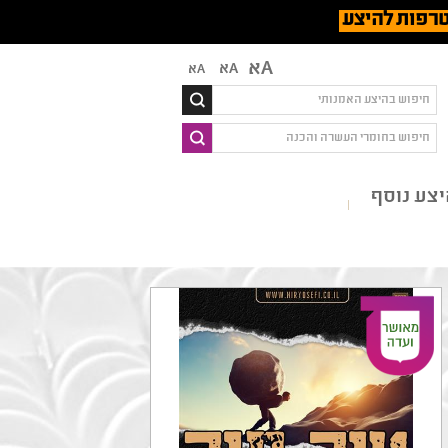
רפות להיצע
Aא
Aא
Aא
צע נוסף