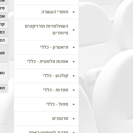
שם 
סיוו
חומרי העשרה
שם 
קהל
השתלמויות ופרויקטים
כמו
מיוחדים
הסע
תיאטרון - כללי
סוג
אמנות פלסטית - כללי
נוש
קולנוע - כללי
תאר
ספרות - כללי
מחול - כללי
סרטונים