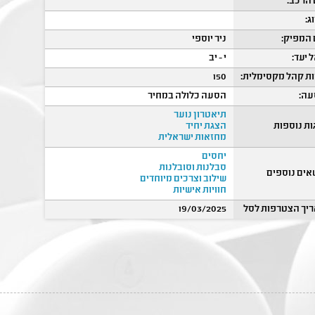
הרכב:
ג:
המפיק:
ניר יוספי
 יעד:
י - יב
ת קהל מקסימלית:
150
ה:
הסעה כלולה במחיר
תיאטרון נוער
ות נוספות
הצגת יחיד
מחזאות ישראלית
יחסים
סבלנות וסובלנות
אים נוספים
שילוב וצרכים מיוחדים
חוויות אישיות
יך הצטרפות לסל
19/03/2025