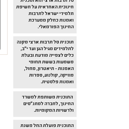
סל תרבות ארצי הוא תוכנית
חינוכית האחראית על חשיפת
תלמידי ישראל לתרבות
ואמנות כחלק ממערכת
החינוך הפורמאלי.
תוכנית סל תרבות ארצי מקנה
לתלמידים מגיל הגן ועד י"ב,
כלים לצפייה מודעת ובעלת
משמעות בששת תחומי
האמנות – תיאטרון, מחול,
מוזיקה, קולנוע, ספרות
ואמנות פלסטית.
התוכנית משותפת למשרד
החינוך, לחברה למתנ"סים
ולרשויות המקומיות.
התוכנית פועלת החל משנת