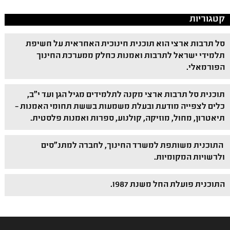
קטגוריות
סל תרבות ארצי הוא תוכנית חינוכית האחראית על חשיפת
תלמידי ישראל לתרבות ואמנות כחלק ממערכת החינוך
הפורמאלי.
תוכנית סל תרבות ארצי מקנה לתלמידים מגיל הגן ועד י"ב,
כלים לצפייה מודעת ובעלת משמעות בששת תחומי האמנות –
תיאטרון, מחול, מוזיקה, קולנוע, ספרות ואמנות פלסטית.
התוכנית משותפת למשרד החינוך, לחברה למתנ"סים
ולרשויות המקומיות.
התוכנית פועלת החל משנת 1987.