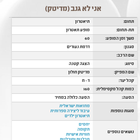
אני לא גנב (מדיטק)
תחום:
תיאטרון
תת-תחום:
מופע תאטרון
משך זמן המופע:
60
סגנון:
דרמת נעורים
שם הרכב:
סיווג:
הצגה קטנה
שם המפיק:
מדיטק חולון
קהל יעד:
ד - ח
כמות קהל מקסימלית:
160
הסעה:
הסעה כלולה במחיר
מחזאות ישראלית
סוגות נוספות
עיבוד ליצירה ספרותית
תיאטרון ילדים
יחסים
תקומה
נושאים נוספים
חוויות אישיות
סבלנות וסובלנות