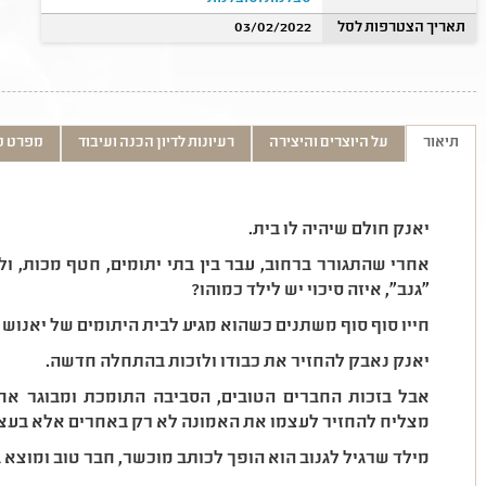
תאריך הצטרפות לסל
03/02/2022
תיאור
על היוצרים והיצירה
רעיונות לדיון הכנה ועיבוד
מפרט ט
יאנק חולם שיהיה לו בית.
אחרי שהתגורר ברחוב, עבר בין בתי יתומים, חטף מכות, ול
"גנב", איזה סיכוי יש לילד כמוהו?
חייו סוף סוף משתנים כשהוא מגיע לבית היתומים של יאנוש 
יאנק נאבק להחזיר את כבודו ולזכות בהתחלה חדשה.
אבל בזכות החברים הטובים, הסביבה התומכת ומבוגר אחד 
מצליח להחזיר לעצמו את האמונה לא רק באחרים אלא בעצמ
מילד שרגיל לגנוב הוא הופך לכותב מוכשר, חבר טוב ומוצא ב