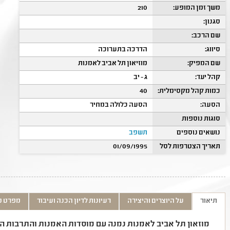
משך זמן המופע:
210
סגנון:
שם הרכב:
סיווג:
הדרכה בתערוכה
שם המפיק:
מוזיאון תל אביב לאמנות
קהל יעד:
ג - יב
כמות קהל מקסימלית:
40
הסעה:
הסעה כלולה במחיר
סוגות נוספות
נושאים נוספים
תשפב
תאריך הצטרפות לסל
01/09/1995
תיאור
על היוצרים והיצירה
רעיונות לדיון הכנה ועיבוד
מפרט ט
מוזאון תל אביב לאמנות נמנה עם מוסדות האמנות והתרבות הח