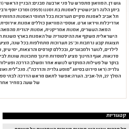
תל אביב לאמנות מקיים תערוכות בכל תחומי האמנות החזותית: צ
הישראלית משקף את ההיסטוריה של האמנות בארץ משנות הע
תצוגות קבע נרחבות וכ־25 תערוכות מתחלפות בכ
לילדים, לנוער ולמבוגרים, ובכללם קורסים והרצאות, ימי עיון, 
סדנאות. אגף החינוך מציע למוסדות חינוך מתכונות שונות לביקו
בוקר של פעילות המוקדש לנושא אחד ומשלב הדרכה ופעילות 
גלריה (ראו פירוט בסיווג "מופע גלריה והדרכה"). מנכ"לית ואו
המלך 27, תל-אביב. הערה:אפשר לתאם מראש הדרכה לבתי ספ
של שעה במחיר אחר.
קטגוריות