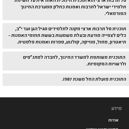
סל תרבות ארצי הוא תוכנית חינוכית האחראית על חשיפת
תלמידי ישראל לתרבות ואמנות כחלק ממערכת החינוך
הפורמאלי.
תוכנית סל תרבות ארצי מקנה לתלמידים מגיל הגן ועד י"ב,
כלים לצפייה מודעת ובעלת משמעות בששת תחומי האמנות –
תיאטרון, מחול, מוזיקה, קולנוע, ספרות ואמנות פלסטית.
התוכנית משותפת למשרד החינוך, לחברה למתנ"סים
ולרשויות המקומיות.
התוכנית פועלת החל משנת 1987.
מידע
אודות