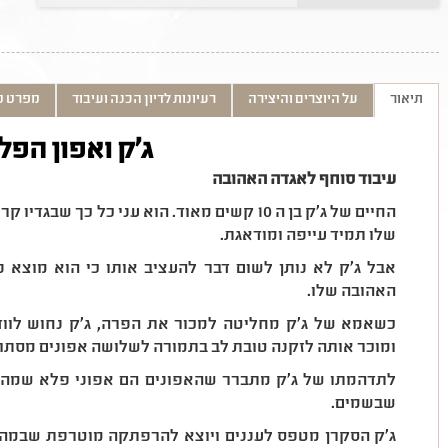
תיאור
על היוצרים והיצירה
רעיונות לדיון הכנה ועיבוד
מפרט ט
ג'ק ואפון הפל
עיבוד סוחף לאגדה האהובה
החיים של ג'ק בן ה 10 קשים מאוד. הוא עני כל כך 
שלו תמיד עייפה ומודאגת.
אבל ג'ק לא נותן לשום דבר להעציב אותו כי הוא מוצא
האהובה שלו.
כשאמא של ג'ק מחליטה למכור את הפרה, ג'ק נחוש לווד
ומוכר אותה לזקנה טובת לב בתמורה לשלושה אפונים מסתור
לתדהמתו של ג'ק מתברר שהאפונים הם אפוני פלא שמהם 
שבשמים.
ג'ק הסקרן מטפס לעננים ויוצא להרפתקה מוטרפת שבמה