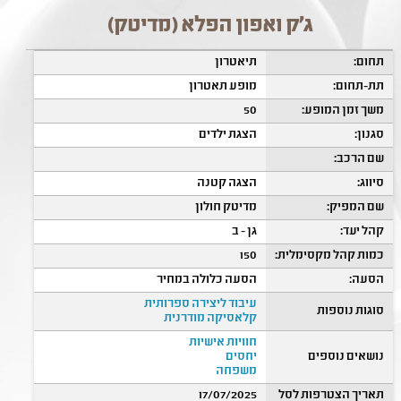
ג'ק ואפון הפלא (מדיטק)
תחום:
תיאטרון
תת-תחום:
מופע תאטרון
משך זמן המופע:
50
סגנון:
הצגת ילדים
שם הרכב:
סיווג:
הצגה קטנה
שם המפיק:
מדיטק חולון
קהל יעד:
גן - ב
כמות קהל מקסימלית:
150
הסעה:
הסעה כלולה במחיר
עיבוד ליצירה ספרותית
סוגות נוספות
קלאסיקה מודרנית
חוויות אישיות
נושאים נוספים
יחסים
משפחה
תאריך הצטרפות לסל
17/07/2025