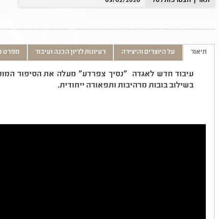
תאריך הצטרפות לסל
03/02/2020
תיאור
על היוצרים והיצירה
רעיונות לדיון הכנה ועיבוד
מפרט ט
עיבוד חדש לאגדה "נסיך צפרדע"
מעלה את הסיפור המוכ
בשילוב בובות מרהיבות ותפאורה ייחודית.