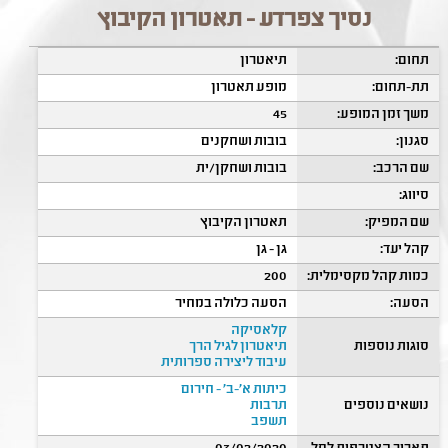
נסיך צפרדע - תאטרון הקיבוץ
תחום:
תיאטרון
תת-תחום:
מופע תאטרון
משך זמן המופע:
45
סגנון:
בובות ושחקנים
שם הרכב:
בובות ושחקן/ית
סיווג:
שם המפיק:
תאטרון הקיבוץ
קהל יעד:
גן - גן
כמות קהל מקסימלית:
200
הסעה:
הסעה כלולה במחיר
קלאסיקה
סוגות נוספות
תיאטרון לגיל הרך
עיבוד ליצירה ספרותית
כיתות א'-ב' - חירום
נושאים נוספים
תרבות
תשפב