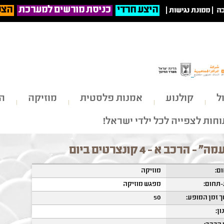
היצע חרדי
כניסת מורשים למערכת
הצט
ה
|
ממונת נגישות
|
ל
קולנוע
אמנות פלסטית
מוזיקה
הי
חות לצפייה לכל ילדי ישראל!
" - הרכב א - 4 קונצרטים ביום
ם:
מוזיקה
תחום:
מפגש מוזיקה
 זמן המופע:
50
ון: