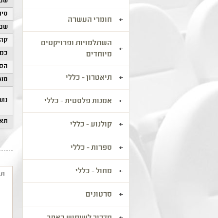
שם 
סיוו
חומרי העשרה
שם 
קהל
השתלמויות ופרויקטים
כמו
מיוחדים
הסע
תיאטרון - כללי
סוג
נוש
אמנות פלסטית - כללי
תאר
קולנוע - כללי
ספרות - כללי
מחול - כללי
תי
סרטונים