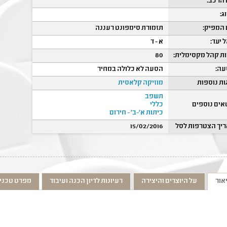
הרכב:
ג:
המפיק:
תזמורת סימפונט רעננה
 יעד:
א - ד
ת קהל מקסימלית:
80
ה:
הסעה לא כלולה במחיר
ות נוספות
מוזיקה קלאסית
תשפב
אים נוספים
כללי
כיתות א'-ב' - חירום
יך הצטרפות לסל
15/02/2016
אור
על היוצרים והיצירה
רעיונות לדיון הכנה ועיבוד
מפרט טכני