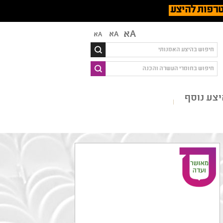
רפות להיצע
Aא
Aא
Aא
צע נוסף