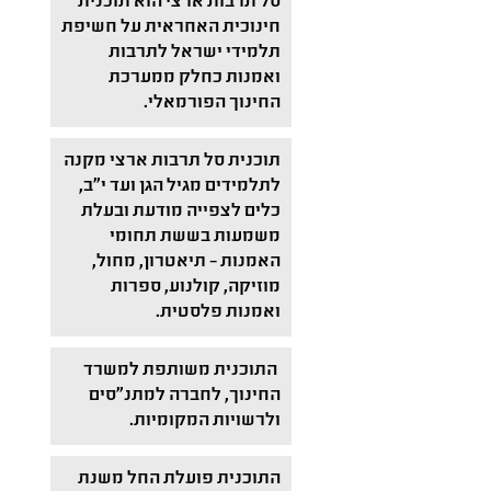
סל תרבות ארצי הוא תוכנית
חינוכית האחראית על חשיפת
תלמידי ישראל לתרבות
ואמנות כחלק ממערכת
החינוך הפורמאלי.
תוכנית סל תרבות ארצי מקנה
לתלמידים מגיל הגן ועד י"ב,
כלים לצפייה מודעת ובעלת
משמעות בששת תחומי
האמנות – תיאטרון, מחול,
מוזיקה, קולנוע, ספרות
ואמנות פלסטית.
התוכנית משותפת למשרד
החינוך, לחברה למתנ"סים
ולרשויות המקומיות.
התוכנית פועלת החל משנת