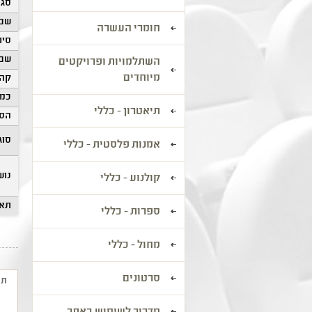
סגנ
שם 
חומרי העשרה
סיוו
שם 
השתלמויות ופרויקטים
מיוחדים
קהל
כמו
תיאטרון - כללי
הסע
סוג
אמנות פלסטית - כללי
נוש
קולנוע - כללי
תאר
ספרות - כללי
מחול - כללי
סרטונים
תי