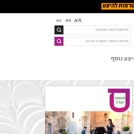
רפות להיצע
Aא
Aא
Aא
צע נוסף