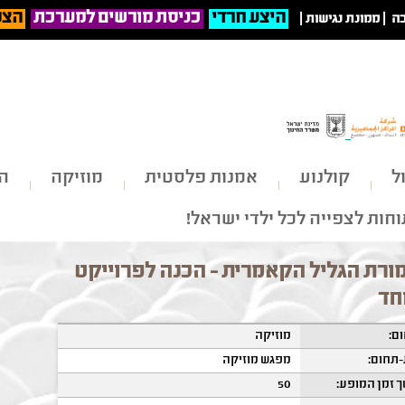
היצע חרדי
כניסת מורשים למערכת
הצט
ה
|
ממונת נגישות
|
ל
קולנוע
אמנות פלסטית
מוזיקה
הי
חות לצפייה לכל ילדי ישראל!
ורת הגליל הקאמרית - הכנה לפרוייקט
חד
ם:
מוזיקה
תחום:
מפגש מוזיקה
 זמן המופע:
50