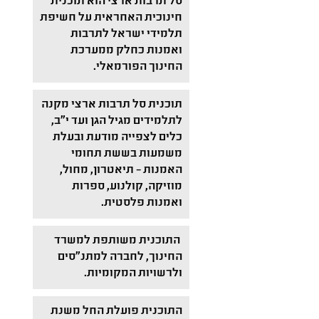
סל תרבות ארצי הוא תוכנית
חינוכית האחראית על חשיפת
תלמידי ישראל לתרבות
ואמנות כחלק ממערכת
החינוך הפורמאלי.
תוכנית סל תרבות ארצי מקנה
לתלמידים מגיל הגן ועד י"ב,
כלים לצפייה מודעת ובעלת
משמעות בששת תחומי
האמנות – תיאטרון, מחול,
מוזיקה, קולנוע, ספרות
ואמנות פלסטית.
התוכנית משותפת למשרד
החינוך, לחברה למתנ"סים
ולרשויות המקומיות.
התוכנית פועלת החל משנת