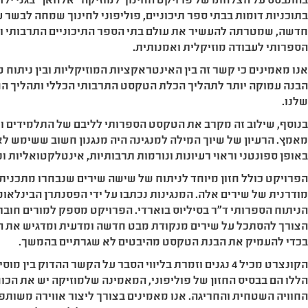
התבסס על הצלחתו של פרויקט החינוך למוזיקה "אלחאן" בגני ילדי
תוכניות דומות בבתי ספר תיכוניים, פוליפוני לחינוך שמחה לבשר 
דשה, שמטרתה להעשיר את עולם בתי הספר התיכוניים התרבותי ו
ספרותי לעבודה מוזיקלית ואמנותית.
נו מאמינים כי קשר זה בין האינטראקציות המוזיקליות ובין ניתוח
בנה עמוקה יותר לתהליך הכלת הטקסט התרבותי הכללי ותהליך הח
לנו.
נוסף, שילוב זה מקרב את הטקסט הספרותי לליבם של התלמידים 
אמץ. הרעיון של שיוך המילה למנגינה היה מנגנון חשוב ששימש לא
אופן ספונטני וראוי רעיונות ונורמות תרבותיות, אינטלקטואליות ופי
פרויקט כולל חזון מיוחד לניתוח של שישה שירים שנבחרו מתכנית 
ודרנית של שירים אלה. המנגינות נכתבו על ידי הפסנתרן הבינלאו
ניתוח הספרותי ד"ר בסיליוס בוארדי. הפרויקט מספק למורים חוב
צורך להסתכל על שירים מנקודת מבט חדשה ומדעית ומדגיש את ה
כדי להעמיק את הבנת הטקסט מהיבטים לא שגרתיים בהמשך.
הקונצרט מכיל 4 נגנים וזמרת בליווי הסבר על הקשר ההדוק ב
ללו הם בבסיס החזון של פוליפוני, המאמינה שלמוזיקה יש את הכו
חוויה השטחית והחריגה. אנו מאמינים בצורך ליצור אווירה משותפ