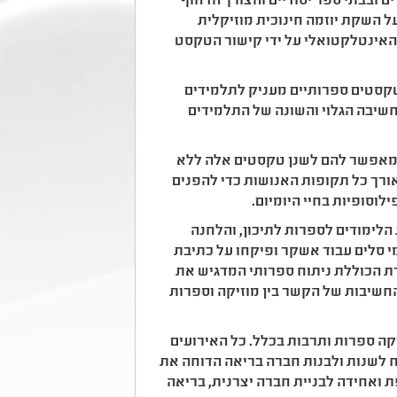
ם ובבתי ספר יסודיים והצורך הדחוף
על השקת יוזמה חינוכית מוזיקלית
האינטלקטואלי על ידי קישור הטקסט
 טקסטים ספרותיים מעניק לתלמידים
שיבה הגלוי והשונה של התלמידים
ומאפשר להם לשנן טקסטים אלה ללא
ורך כל תקופות האנושות כדי להפנים
לוסופיות בחיי היומיום.
הלימודים לספרות לתיכון, והלחנה
מי סלים עבוד אשקר ופיקחו על כתיבת
רת הכוללת ניתוח ספרותי המדגיש את
חשיבות של הקשר בין מוזיקה וספרות
ין מוסיקה ספרות ותרבות בכלל. כל האירועים
ח לשנות ולבנות חברה בריאה הדוחה את
ת ואחידה לבניית חברה יצרנית, בריאה