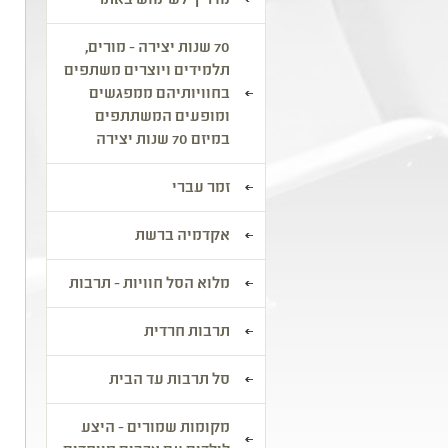
מדריך לשימוש באתר
ב
ב
ח
70 שנות יצירה - מורים,
ה
תלמידים ויוצרים משתפים
בחוויותיהם ממפגשים
א
ומופעים המשתתפים
ה
במיזם 70 שנות יצירה
ש
ב
זמר עברי
מ
ב
אקדמיה ברשת
ה
מ
מלוא הסל חוויות - תרבות
ה
ה
תרבות חרדית
ב
סל תרבות עד הבית
ה
מקומות שמורים - היצע
ה