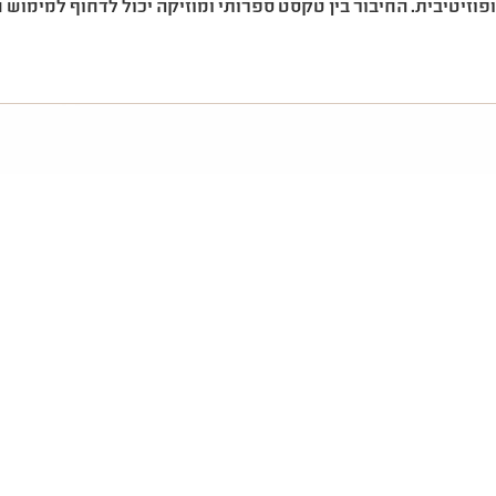
פוזיטיבית. החיבור בין טקסט ספרותי ומוזיקה יכול לדחוף למימוש חז