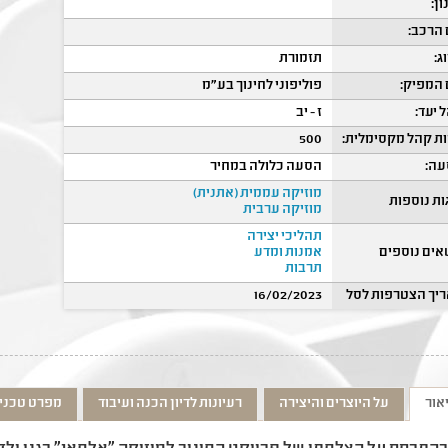
ון:
הרכב:
ג:
תזמורת
המפיק:
פוליפוני לחינוך בע"מ
 יעד:
ז - יב
ת קהל מקסימלית:
500
ה:
הסעה כלולה במחיר
מוזיקה עממית (אתנית)
ות נוספות
מוזיקה ערבית
תהליכי יצירה
אים נוספים
אמנות ומדע
תרבות
יך הצטרפות לסל
16/02/2023
אור
על היוצרים והיצירה
רעיונות לדיון הכנה ועיבוד
מפרט טכני