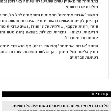
בתחומה? מה מאפיין נשים שהגיעו להישגים יוצאי דופן ובמה 
מולדות או נרכשות?
מפגשי 'אגדות אמיתיות' מתאימים ומותאמים לכל גיל, מכיתה
כן, ניתן לקיים מפגשים בדגש ייחודי: הגיבורות מהשכונות 
עוזרי, רונית אלקבץ, שולמית אלוני ועוד) , נשים ערביות פור
מדינאות, ניצוח) , גיבורות מצילות בשואה (חנה סנש וחבי
יזמיות חברתיות וכו'.
הספר 'אגדות אמיתיות' (הוצאת כנרת) אף הוא פרי יוזמה פ
מורין גלימר וטל מימון - הן שלוש מעצבות צעירות שח
רעיונות חברתיים.
קטגוריות
סל תרבות ארצי הוא תוכנית חינוכית האחראית על חשיפת