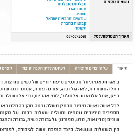
נושאים נוספים
סבלנות וסובלנות
זהות ומגדר
תשפב
שורשים ותרבויות ישראל
קבוצות בחברה
תקומה
תאריך הצטרפות לסל
07/07/2019
תיאור
על היוצרים והיצירה
רעיונות לדיון הכנה ועיבוד
מפרט ט
ב'אגדות אמיתיות' מכונסים סיפורי חיים של נשים פורצות דר
רחל המשוררת, לאה גולדברג, אורנה פורת, אסתר רוט-שחמו
רייק, אמל אלסאנע-אלחג'וג', לוסי אהריש, עדי אלטשולר ור
לכל אשה ואשה סיפור מרתק משלה (כמה מהן בהחלט ראויות
מספרים סיפורים נוספים ומעלים שאלות רבות: על מקומ
שונים (מדינאות, מדע, ספורט) על גבורה נשית, גבורה והתגבר
בין השאלות שנשאל: כיצד הופכת אשה לגיבורה, לפורצת