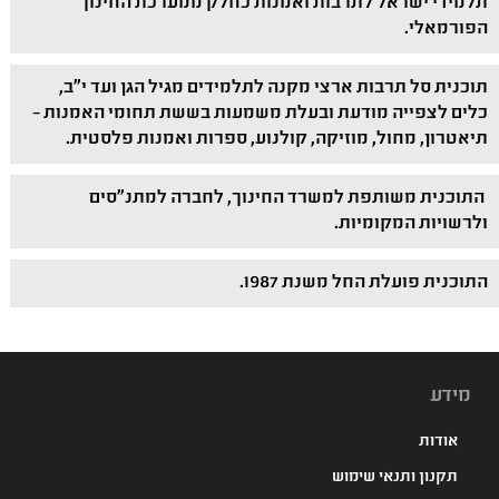
תלמידי ישראל לתרבות ואמנות כחלק ממערכת החינוך
הפורמאלי.
תוכנית סל תרבות ארצי מקנה לתלמידים מגיל הגן ועד י"ב,
כלים לצפייה מודעת ובעלת משמעות בששת תחומי האמנות –
תיאטרון, מחול, מוזיקה, קולנוע, ספרות ואמנות פלסטית.
התוכנית משותפת למשרד החינוך, לחברה למתנ"סים
ולרשויות המקומיות.
התוכנית פועלת החל משנת 1987.
מידע
אודות
תקנון ותנאי שימוש