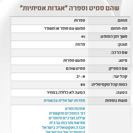
שהם סמיט וספרה "אגדות אמיתיות"
תחום:
ספרות
תת-תחום:
מפגש עם סופר או משורר
משך זמן המופע:
45
סגנון:
פרוזה
שם הרכב:
סיווג:
מפגש ספרות
שם המפיק:
סמיט שוהם
קהל יעד:
א - יב
כמות קהל מקסימלית:
80
הסעה:
הסעה לא כלולה במחיר
סוגות נוספות
ספרות ישראלית עכשווית
אמנות ומדע
דור המסכים ותקשורת
שילוב וצרכים מיוחדים
מורשת ותרבות ערבית
חברה ואקטואליה בישראל
היסטוריה של עם ישראל