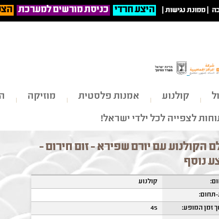
היצע חרדי
כניסת מורשים למערכת
הצט
ה
|
ממונת נגישות
|
ל
קולנוע
אמנות פלסטית
מוזיקה
הי
חות לצפייה לכל ילדי ישראל!
ם הקולנוע עם יורם שפירא - זום חירום -
ע נוסף
ם:
קולנוע
תחום:
 זמן המופע:
45