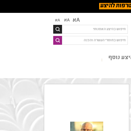
רפות להיצע
Aא
Aא
Aא
צע נוסף