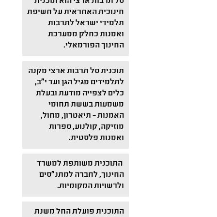
סל תרבות ארצי הוא תוכנית
חינוכית האחראית על חשיפת
תלמידי ישראל לתרבות
ואמנות כחלק ממערכת
החינוך הפורמאלי.
תוכנית סל תרבות ארצי מקנה
לתלמידים מגיל הגן ועד י"ב,
כלים לצפייה מודעת ובעלת
משמעות בששת תחומי
האמנות – תיאטרון, מחול,
מוזיקה, קולנוע, ספרות
ואמנות פלסטית.
התוכנית משותפת למשרד
החינוך, לחברה למתנ"סים
ולרשויות המקומיות.
התוכנית פועלת החל משנת