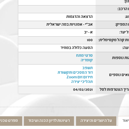
ון:
הרכב:
ג:
הרצאה והדגמות
המפיק:
אב"י - אמנויות במה ישראלית
 יעד:
א - יב
ת קהל מקסימלית:
100
ה:
הסעה כלולה במחיר
סרטי מתח
ות נוספות
קומדיה
תשפב
דור המסכים ותקשורת
אים נוספים
חירום זום Zoom
תהליכי יצירה
יך הצטרפות לסל
04/02/2021
אור
על היוצרים והיצירה
רעיונות לדיון הכנה ועיבוד
מפרט טכני