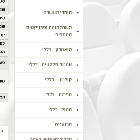
סגנ
שם 
חומרי העשרה
סיוו
שם 
השתלמויות ופרויקטים
מיוחדים
קהל
כמו
תיאטרון - כללי
הסע
סוג
אמנות פלסטית - כללי
קולנוע - כללי
נוש
ספרות - כללי
תאר
מחול - כללי
סרטונים
תי