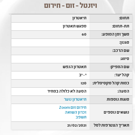
ויזנטל - זום - חירום
תחום:
תיאטרון
תת-תחום:
מפגש תאטרון
משך זמן המופע:
60
סגנון:
שם הרכב:
סיווג:
שם המפיק:
תאטרון הנפש
קהל יעד:
י - יב
כמות קהל מקסימלית:
120
הסעה:
הסעה לא כלולה במחיר
סוגות נוספות
תיאטרון נוער
חירום זום Zoom
נושאים נוספים
זכרון השואה
תשפב
תאריך הצטרפות לסל
21/02/2021