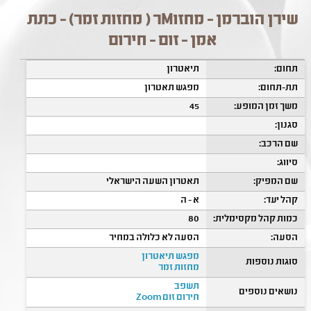
שירן הוברמן - מחזוMר ( מחזות זמר) - כתת
אמן - זום - חירום
תחום:
תיאטרון
תת-תחום:
מפגש תאטרון
משך זמן המופע:
45
סגנון:
שם הרכב:
סיווג:
שם המפיק:
תאטרון השעה הישראלי
קהל יעד:
א - ה
כמות קהל מקסימלית:
80
הסעה:
הסעה לא כלולה במחיר
מפגש תיאטרון
סוגות נוספות
מחזות זמר
תשפב
נושאים נוספים
חירום זום Zoom