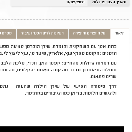
תאריך הצטרפות לסל
11/02/2021
תיאור
על היוצרים והיצירה
רעיונות לדיון הכנה ועיבוד
מפרט ט
כתת אמן עם השחקנית והזמרת שירן הוברמן מציעה מסע 
הזמנים : הקוסם מארץ עוץ, אלאדין, פיטר פן, עוץ לי גוץ לי 
עם דמויות גדולות מהחיים: קפטן הוק, וונדי, מלכת הלבב
מעולם התיאטרון ונברר מה קורה מאחורי הקלעים, מה עוש
שרים פתאום.
דרך סיפורה האישי של שירן הילדה שהעזה נתמל
ולהגשים חלומות בדיוק כמו הגיבורים במחזמר.