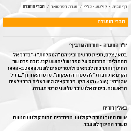
דף הבית
/
קולנוע - כללי
/
ועדת רפרטואר
/
חברי הוועדה
חברי הוועדה
יו"ר הוועדה - חורחה גורביץ'
במאי, צלם, מפיק סרטים וביניהם "המקלחת" ו-"בדרך אל
החתולים" המבוסס על ספרו של יהושע קנז. זוכה פרס שר
החינוך והתרבות לבמאים ולתסריטאים לשנת 1998. ב- 1998
הקים את חברת "לה סטרדה הפקות". סרטו האחרון "ברזיל
אהובתי" (2018) הוא הקו-פרודקציה הישראלית הברזילאית
הראשונה. בימים אלו עובד על שני סרטי תעודה.
באלין דורית
אשת חינוך ומורה לקולנוע. מפמ"רית תחום קולנוע מטעם
משרד החינוך לשעבר.