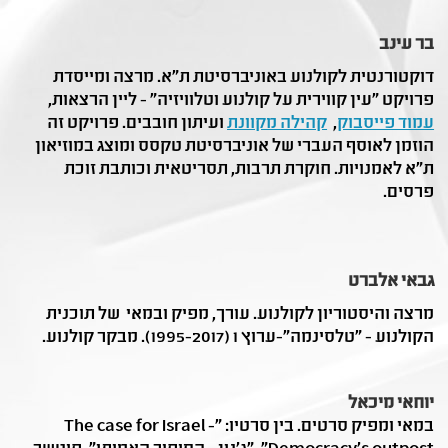
בר עינב
דוקטורנטית לקולנוע באוניברסיטת ת"א. מרצה ומייסדת
פרויקט "עין קווירית על קולנוע וטלוויזיה" - ליין הרצאות,
עמוד פייסבוק
,
קהילה מקוונת
ועיתון חובבים. פרויקט זה
הוזמן לאוסף העברי של אוניברסיטת טקסס ומוצג במוזיאון
ת"א לאמנויות.
חוקרת תרבות, תסריטאית וכותבת זוכת
פרסים.
גבאי אלברט
מרצה והיסטוריון לקולנוע. עורך, מפיק ובמאי של תוכנית
הקולנוע - "טלסינמה"-ערוץ 1 (1995-2017). מבקר קולנוע.
יוחאי מיכאל
במאי ומפיק סרטים. בין סרטיו: "The case for Israel -