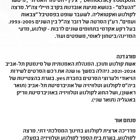
Democracy's outpost", "ג'נין - הסיפור האמיתי", פיטשר
"הנעלם" - בנושא מניעת אובדנות בקרב חיילי צה"ל. מרצה
לקולנוע ואקטואליה. לשעבר שופט בפסטיבל "צבאות
ועמים". רע"ן הסרטה של דובר צה"ל בין השנים 1993-2005.
בעל רקע אקדמי בתחומים שונים לרבות - קולנוע, מדעי
המדינה/ביטחון לאומי, משפטים ועוד.
מורג דנה
אשת קולנוע ותוכן. המנהלת האמנותית של סינמטק תל-אביב
2021-2024. ניהלה במשך 16 שנה את רכש הסרטים לשירות
הויאודי ולערוצי הסרטים בחברת yes. בוגרת בהצטיינות של
ביה"ס לקולנוע וטלוויזיה של אוניברסיטת תל-אביב (תואר
ראשון), ושל החוג לקולנוע וטלוויזיה באוניברסיטת ווריק
באנגליה (תואר שני).
מנחם אור
מדריכה ארצית לקולנוע בחינוך הממלכתי דתי. מרצה
לקולנוע. בוגרת בית הספר לקולנוע וטלוויזיה במעלה.