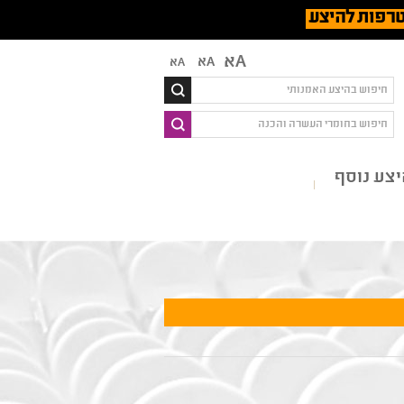
רפות להיצע
Aא
Aא
Aא
צע נוסף