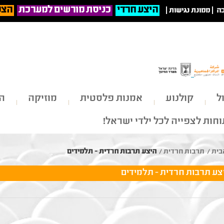
היצע חרדי
כניסת מורשים למערכת
הצט
ה
|
ממונת נגישות
|
ל
קולנוע
אמנות פלסטית
מוזיקה
הי
חות לצפייה לכל ילדי ישראל!
בית
/
תרבות חרדית
/
היצע תרבות חרדית - תלמידים
צע תרבות חרדית - תלמידים