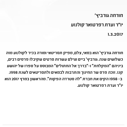
חורחה גורביץ'
יו"ר ועדת רפרטואר קולנוע
1.3.2017
חורחה גורביץ' הוא במאי, צלם, מפיק תסריטאי ומורה בכיר לקולנוע מזה
כשלושים שנה. גורביץ' ביים וצילם עשרות סרטים שקיבלו פרסים רבים,
ביניהם "המקלחת" ו-"בדרך אל החתולים" המבוסס על ספרו של יהושע
קנז. זוכה פרס שר החינוך והתרבות לבמאים ולתסריטאים לשנת 1998.
ב- 1998 הקים את חברת "לה סטרדה הפקות". מהראשון במרץ 2017 הוא
יו"ר ועדת רפרטואר קולנוע.