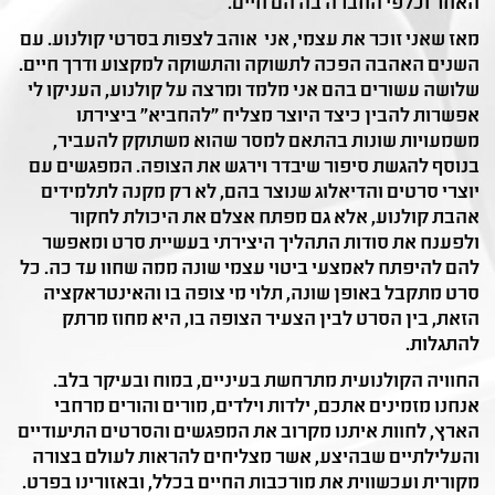
האחר וכלפי החברה בה הם חיים.
מאז שאני זוכר את עצמי, אני אוהב לצפות בסרטי קולנוע. עם
השנים האהבה הפכה לתשוקה והתשוקה למקצוע ודרך חיים.
שלושה עשורים בהם אני מלמד ומרצה על קולנוע, העניקו לי
אפשרות להבין כיצד היוצר מצליח "להחביא" ביצירתו
משמעויות שונות בהתאם למסר שהוא משתוקק להעביר,
בנוסף להגשת סיפור שיבדר וירגש את הצופה. המפגשים עם
יוצרי סרטים והדיאלוג שנוצר בהם, לא רק מקנה לתלמידים
אהבת קולנוע, אלא גם מפתח אצלם את היכולת לחקור
ולפענח את סודות התהליך היצירתי בעשיית סרט ומאפשר
להם להיפתח לאמצעי ביטוי עצמי שונה ממה שחוו עד כה. כל
סרט מתקבל באופן שונה, תלוי מי צופה בו והאינטראקציה
הזאת, בין הסרט לבין הצעיר הצופה בו, היא מחוז מרתק
להתגלות.
החוויה הקולנועית מתרחשת בעיניים, במוח ובעיקר בלב.
אנחנו מזמינים אתכם, ילדות וילדים, מורים והורים מרחבי
הארץ, לחוות איתנו מקרוב את המפגשים והסרטים התיעודיים
והעלילתיים שבהיצע, אשר מצליחים להראות לעולם בצורה
מקורית ועכשווית את מורכבות החיים בכלל, ובאזורינו בפרט.