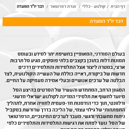
דף הבית
/
קולנוע - כללי
/
ועדת רפרטואר
/
דבר יו"ר הוועדה
דבר יו"ר הוועדה
בעולם המודרני, המאופיין בחשיפת יתר למידע ובעומס
תמונות דלות בתוכן בקצבים בלתי פוסקים, מגיע סל תרבות
ארצי, במטרה ליצור אצל התלמידות והתלמידים דרכים
חדשות של ביקורת, ראייה כוללת של העשייה הקולנועית, לצד
הבלטה של ערכים אנושיים ובעלי אמירה מעמיקה על החיים.
המגוון הרחב, המתחדש והעשיר של הסרטים בהיצע הסל
מיועד לחשוף את תלמידי המדינה לקולנוע ישראלי חדשני
ורלוונטי, תוך כדי הזדמנות חד-פעמית לחוויה אחרת, לתהליך
התפתחותי של גילוי עצמי, של הליכה בדרך שדורשת במקביל
ניתוח מחשבתי ורגשי. מעבר לערכים החינוכיים, הרפרטואר
של הסל נועד לפתח את רגישות התלמידות והתלמידים כלפי