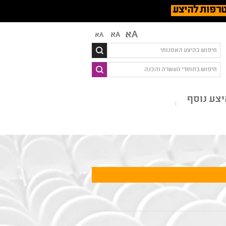
רפות להיצע
Aא
Aא
Aא
צע נוסף