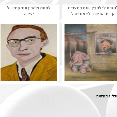
עזרת לי להבין שגם במצבים
לחוות ולהבין עומקים של
קשים אפשר 'לצאת מזה'
יצירה
בעזרת האמנות"
"מאוד נהניתי מההרצאה
אור סימוביץ
שלך, הציורים שלך ממש
לשי יחזקאלי שלום רב;
יפים, הקריקטורות במיוחד,
ברצוני לסכם את התרשמותי
 תוצאות
והדרך חיים שלך מאוד
מביקוריך בבית הספר בכר
מעניינת. תודה רבה שבאת
רוסו בלב השרון... העובדה
אלינו". "היה מעניין לשמוע
שאתה מציג לילדים ציורים
את אחד מסיפורי חייך
מופשטים, ציורים המבוססים